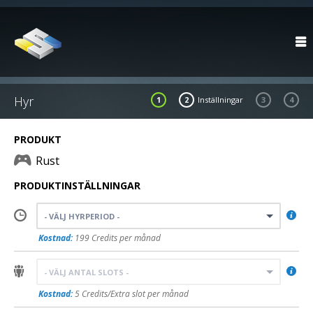

Hyr
1
2
Inställningar
3
4
PRODUKT
Rust
PRODUKTINSTÄLLNINGAR

- VÄLJ HYRPERIOD -
Kostnad:
199 Credits per månad

- VÄLJ ANTAL SLOTS -
Kostnad:
5 Credits/Extra slot per månad