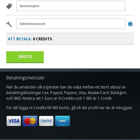

ATT BETALA:
0 CREDITS
Betalningsmetoder
När du använder våra tjänster kan du välja mellan ett stort utbud av
betalningslösningar t.ex. Paypal, Payson, Visa, MasterCard, Bankgiro
och SMS. Notera att 1 Euro är 9 Credits och 1 SEK är 1 Credit.
För att lägga in Credits till ditt konto, gå till din profil när du är inloggad.