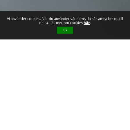
Vi använder cookies. När du använder vår hemsida så samtycker du till
detta. Läs mer om cookies
här
.
Ok
Partners