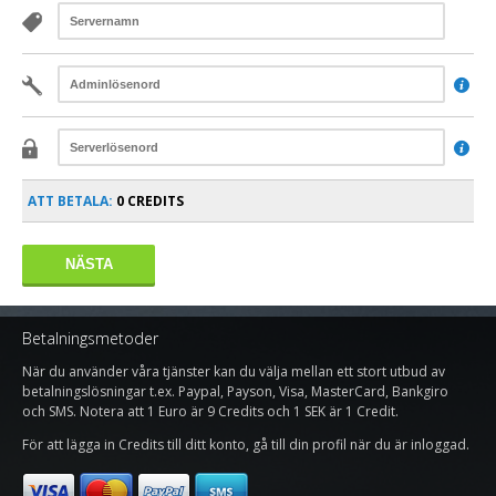


ATT BETALA:
0 CREDITS
Betalningsmetoder
När du använder våra tjänster kan du välja mellan ett stort utbud av
betalningslösningar t.ex. Paypal, Payson, Visa, MasterCard, Bankgiro
och SMS. Notera att 1 Euro är 9 Credits och 1 SEK är 1 Credit.
För att lägga in Credits till ditt konto, gå till din profil när du är inloggad.