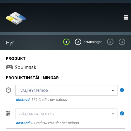

Hyr
1
2
Inställningar
3
4
PRODUKT
Soulmask
PRODUKTINSTÄLLNINGAR

- VÄLJ HYRPERIOD -
Kostnad:
179 Credits per månad

- VÄLJ ANTAL SLOTS -
Kostnad:
0 Credits/Extra slot per månad